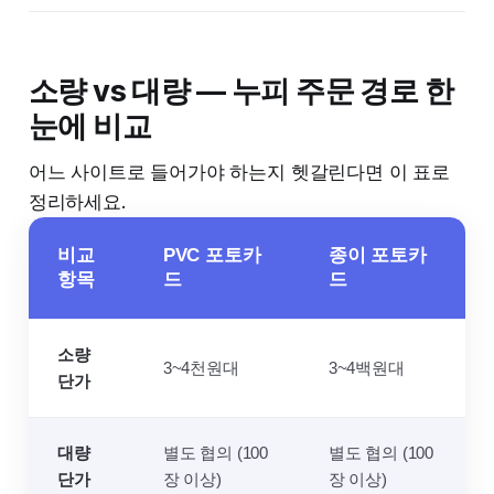
소량 vs 대량 — 누피 주문 경로 한
눈에 비교
어느 사이트로 들어가야 하는지 헷갈린다면 이 표로
정리하세요.
비교
PVC 포토카
종이 포토카
항목
드
드
소량
3~4천원대
3~4백원대
단가
대량
별도 협의 (100
별도 협의 (100
단가
장 이상)
장 이상)