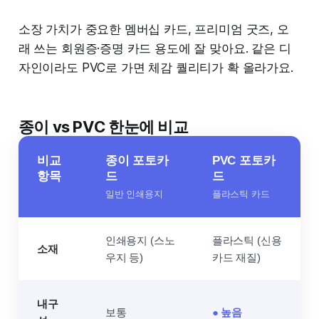
소장 가치가 중요한 멤버십 카드, 프리미엄 굿즈, 오
래 쓰는 회원증·증명 카드 용도에 잘 맞아요. 같은 디
자인이라도 PVC로 가면 체감 퀄리티가 확 올라가요.
종이 vs PVC 한눈에 비교
비교
종이 포토카
PVC 포토카
항목
드
드
일반 인쇄용지
플라스틱 카드
인쇄용지 (스노
플라스틱 (신용
소재
우지 등)
카드 재질)
내구
보통
● 높음