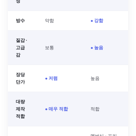
성
방수
약함
● 강함
질감 ·
고급
보통
● 높음
감
장당
● 저렴
높음
단가
대량
제작
● 매우 적합
적합
적합
멤버십 · 프리